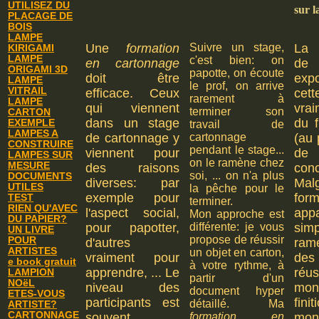
UTILISEZ DU
sur l
PLACAGE DE
BOIS
LAMPE
Une
formation
Suivre un stage,
La 
KIRIGAMI
LAMPE
c'est bien: on
en cartonnage
de
ORIGAMI 3D
papotte, on écoute
doit être
ex
LAMPE
le prof, on arrive
VITRAIL
efficace. Ceux
cet
rarement à
LAMPE
qui viennent
vra
terminer son
CARTON
dans un stage
du f
EXEMPLE
travail de
LAMPES A
de cartonnage y
cartonnage
(au 
CONSTRUIRE
pendant le stage...
viennent pour
d
LAMPES SUR
on le ramène chez
MESURE
des raisons
conc
soi, ... on n'a plus
DOCUMENTS
diverses: par
Ma
UTILES
la pêche pour le
exemple pour
for
TEST
terminer.
RIEN QU'AVEC
l'aspect social,
app
Mon approche est
DU PAPIER?
pour papotter,
différente: je vous
sim
UN LIVRE
propose de réussir
POUR
d'autres
ram
ARTISTES
un objet en carton,
vraiment pour
des
e book gratuit
à votre rythme, à
apprendre, ... Le
ré
LAMPION
partir d'un
NOëL
niveau des
mon
document hyper
ETES-VOUS
participants est
fini
détaillé. Ma
ARTISTE?
CARTONNAGE
souvent
formation en
mon