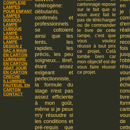
COMPLEXE
cartonnage
repose
hétérogène:
en 
LAMPES
sur le fait que si
débutants,
je l
POUR ENFANT
vous avez fait le
LAMPES
confirmés et
com
pas de télécharger
DOUDOU
professionnels
d'er
LAMPE
ou de commander
CUBIQUE
se cottoient
ré
le livre de cette
LAMPE
ainsi que les
lampe, c'est que
prot
DESIGN 1
vous voulez
lents, les
rec
LAMPE
réussir à tout prix
DESIGN 2
rapides, les
fois
SAC A MAIN
ce projet. Celà
précis, les peu
jusq
EN CARTON
tombe bien car
LUMINAIRE
soigneux... Bref,
l'o
mon objectif est de
EN CARTON
étant assez
rés
vous faire réussir
ABAT JOUR
exigeant et
ce projet.
vous
EN CARTON
CRECHE
perfectionniste,
pro
ILLUMINEE
la formule du
éc
FAUTEUIL EN
CARTON
stage n'est pas
con
CONTACT
assez efficiente
liv
à mon goût,
for
même si je peux
car
m'y résoudre si
vou
les conditions et
de 
pré-requis que
cet