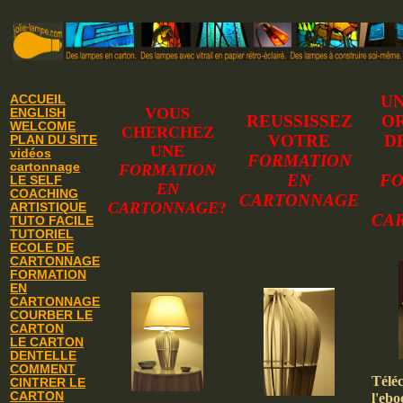
UN
ACCUEIL
VOUS
ENGLISH
REUSSISSEZ
O
WELCOME
CHERCHEZ
VOTRE
D
PLAN DU SITE
UNE
vidéos
FORMATION
cartonnage
FORMATION
EN
FO
LE SELF
EN
COACHING
CARTONNAGE
CARTONNAGE
?
ARTISTIQUE
CA
TUTO FACILE
TUTORIEL
ECOLE DE
CARTONNAGE
FORMATION
EN
CARTONNAGE
COURBER LE
CARTON
LE CARTON
DENTELLE
COMMENT
Télé
CINTRER LE
CARTON
l'ebo